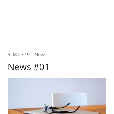
Start
Systemische Beratung
5. März 19 | News
News #01
Methode
ADHS Coaching
Vita
Kontakt